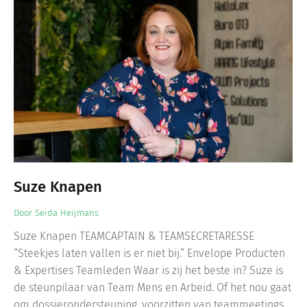
Suze Knapen
Door
Seida Heijmans
Suze Knapen TEAMCAPTAIN & TEAMSECRETARESSE
“Steekjes laten vallen is er niet bij.“ Envelope Producten
& Expertises Teamleden Waar is zij het beste in? Suze is
de steunpilaar van Team Mens en Arbeid. Of het nou gaat
om dossierondersteuning, voorzitten van teammeetings,