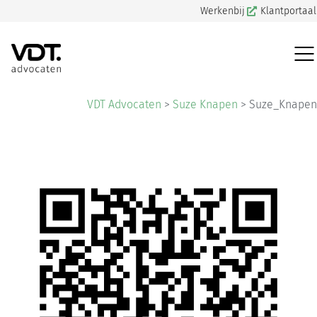
Werkenbij
Klantportaal
VDT Advocaten
>
Suze Knapen
>
Suze_Knapen