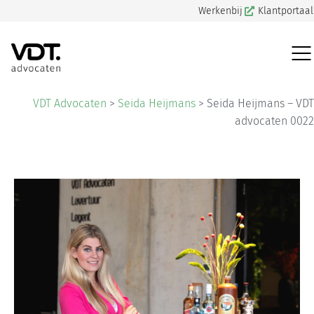
Werkenbij
Klantportaal
VDT Advocaten
>
Seida Heijmans
>
Seida Heijmans – VDT
advocaten 0022