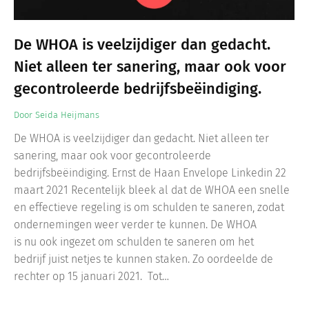
De WHOA is veelzijdiger dan gedacht.
Niet alleen ter sanering, maar ook voor
gecontroleerde bedrijfsbeëindiging. ​
Door
Seida Heijmans
De WHOA is veelzijdiger dan gedacht. Niet alleen ter
sanering, maar ook voor gecontroleerde
bedrijfsbeëindiging. Ernst de Haan Envelope Linkedin 22
maart 2021 Recentelijk bleek al dat de WHOA een snelle
en effectieve regeling is om schulden te saneren, zodat
ondernemingen weer verder te kunnen. De WHOA
is nu ook ingezet om schulden te saneren om het
bedrijf juist netjes te kunnen staken. Zo oordeelde de
rechter op 15 januari 2021. Tot…