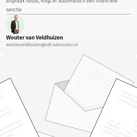
afspraak houdt, volgt er automatisch een financiële
sanctie
Wouter van Veldhuizen
wouter.veldhuizen@vdt-advocaten.nl