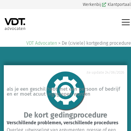
Werkenbij
Klantportaal
VDT Advocaten
>
De (civiele) kortgeding procedure
Laatste update 24/06/2026
als je een geschil hebt met een persoon of bedrijf
en er moet acuut ingegrepen worden
De kort gedingprocedure
Verschillende problemen, verschillende procedures
Overleg, uitwisseling van argumenten, pressie of een