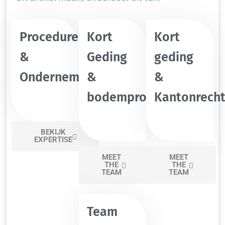
Procedures
Kort
Kort
&
Geding
geding
Ondernemingskamer
&
&
bodemprocedure
Kantonrecht
BEKIJK
EXPERTISE
MEET
MEET
THE
THE
TEAM
TEAM
Team