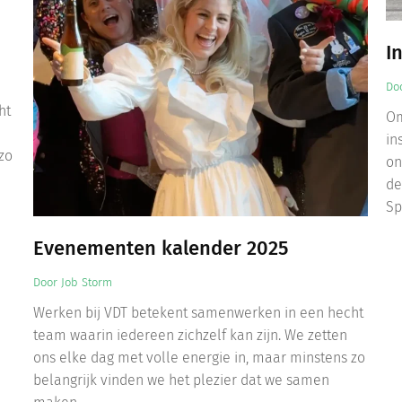
I
Do
ht
Om
in
zo
on
de
Sp
Evenementen kalender 2025
Door
Job Storm
Werken bij VDT betekent samenwerken in een hecht
team waarin iedereen zichzelf kan zijn. We zetten
ons elke dag met volle energie in, maar minstens zo
belangrijk vinden we het plezier dat we samen