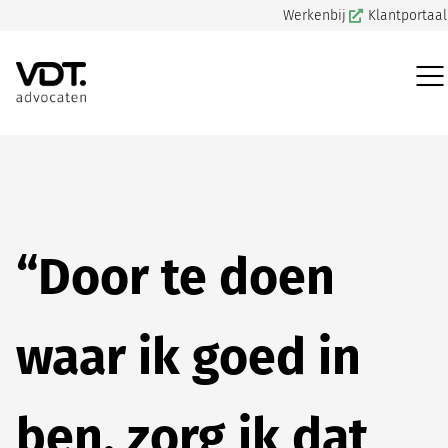
Werkenbij
Klantportaal
VDT Advocaten
>
Suze’s verhaal
“Door te doen
waar ik goed in
ben, zorg ik dat