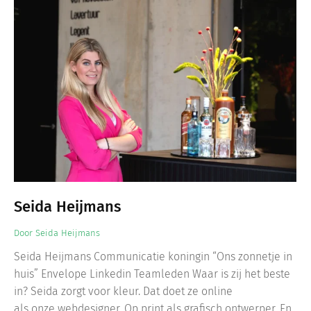
Seida Heijmans
Door
Seida Heijmans
Seida Heijmans Communicatie koningin “Ons zonnetje in
huis” Envelope Linkedin Teamleden Waar is zij het beste
in? Seida zorgt voor kleur. Dat doet ze online
als onze webdesigner. Op print als grafisch ontwerper. En