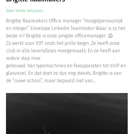
Door
Seida Heijmans
Brigitte Raaimakers Office manager “Hoogstpersoonlijk
en integer” Envelope Linkedin Teamleden Waar is zij het
beste in? Brigitte is onze jongste officemanager .😉
Zij werkt voor VDT sinds het prille begin. Ze heeft onze
club in alle levensfases meegemaakt. En ze heeft aan
iedere stap mee
gebouwd. Van typemachines en faxapparaten tot VoIP en
glasvezel. En dat doet ze dus nog steeds. Brigitte is van
de “ouwe school”, maar bepaald niet van…