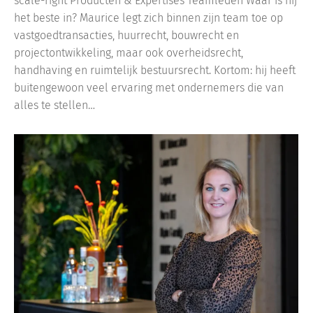
scale-right Producten & Expertises Teamleden Waar is hij
het beste in? Maurice legt zich binnen zijn team toe op
vastgoedtransacties, huurrecht, bouwrecht en
projectontwikkeling, maar ook overheidsrecht,
handhaving en ruimtelijk bestuursrecht. Kortom: hij heeft
buitengewoon veel ervaring met ondernemers die van
alles te stellen…