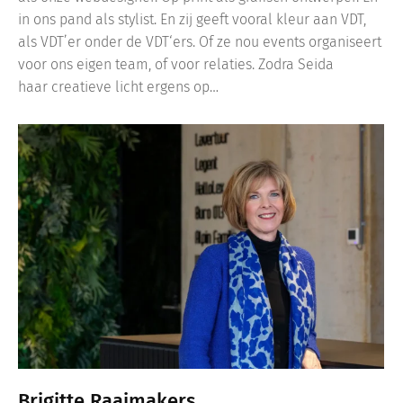
in ons pand als stylist. En zij geeft vooral kleur aan VDT,
als VDT’er onder de VDT‘ers. Of ze nou events organiseert
voor ons eigen team, of voor relaties. Zodra Seida
haar creatieve licht ergens op…
Brigitte Raaimakers