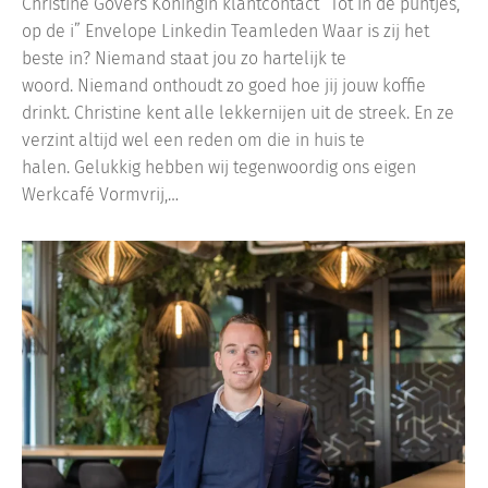
Christine Govers Koningin klantcontact ”Tot in de puntjes,
op de i” Envelope Linkedin Teamleden Waar is zij het
beste in? Niemand staat jou zo hartelijk te
woord. Niemand onthoudt zo goed hoe jij jouw koffie
drinkt. Christine kent alle lekkernijen uit de streek. En ze
verzint altijd wel een reden om die in huis te
halen. Gelukkig hebben wij tegenwoordig ons eigen
Werkcafé Vormvrij,…