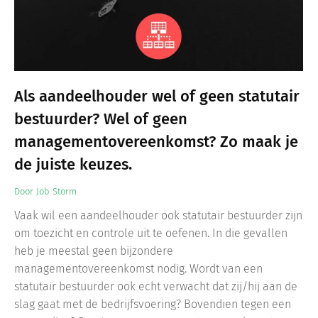
Als aandeelhouder wel of geen statutair
bestuurder? Wel of geen
managementovereenkomst? Zo maak je
de juiste keuzes.
Door
Job Storm
Vaak wil een aandeelhouder ook statutair bestuurder zijn
om toezicht en controle uit te oefenen. In die gevallen
heb je meestal geen bijzondere
managementovereenkomst nodig. Wordt van een
statutair bestuurder ook echt verwacht dat zij/hij aan de
slag gaat met de bedrijfsvoering? Bovendien tegen een