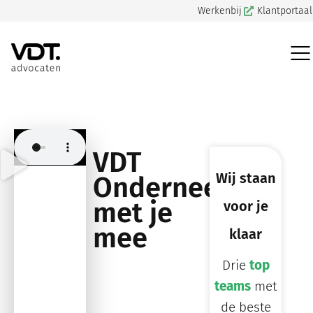
Werkenbij
Klantportaal
VDT
Wij staan
Onderneemt
met je
voor je
mee
klaar
Drie
top
teams
met
de beste