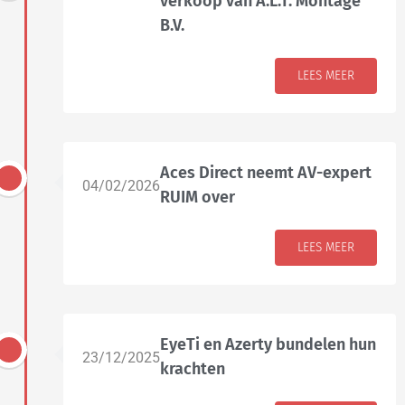
verkoop van A.L.T. Montage
B.V.
LEES MEER
Aces Direct neemt AV-expert
04/02/2026
RUIM over
LEES MEER
EyeTi en Azerty bundelen hun
23/12/2025
krachten