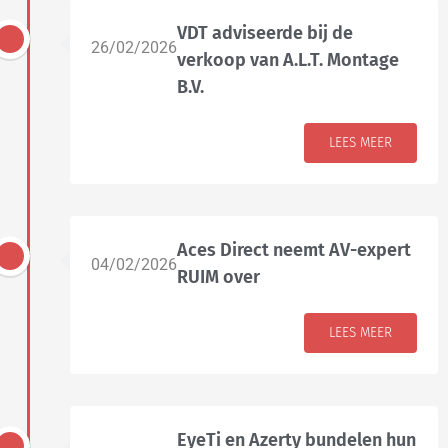
VDT adviseerde bij de
26/02/2026
verkoop van A.L.T. Montage
B.V.
LEES MEER
Aces Direct neemt AV-expert
04/02/2026
RUIM over
LEES MEER
EyeTi en Azerty bundelen hun