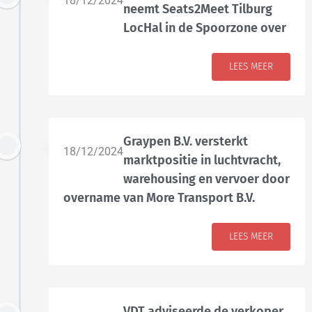
18/12/2024
neemt Seats2Meet Tilburg
LocHal in de Spoorzone over
LEES MEER
Graypen B.V. versterkt
18/12/2024
marktpositie in luchtvracht,
warehousing en vervoer door
overname van More Transport B.V.
LEES MEER
VDT adviseerde de verkoper