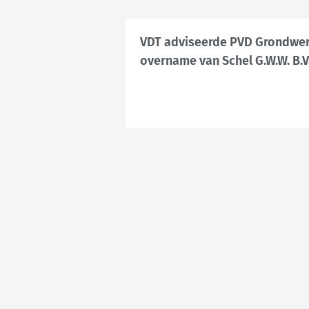
VDT adviseerde PVD Grondwerk
overname van Schel G.W.W. B.V