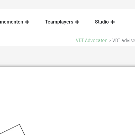
nnementen
Teamplayers
Studio
VDT Advocaten
>
VDT advis