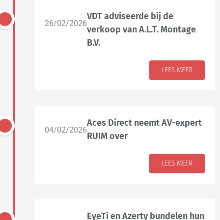
VDT adviseerde bij de
26/02/2026
verkoop van A.L.T. Montage
B.V.
LEES MEER
Aces Direct neemt AV-expert
04/02/2026
RUIM over
LEES MEER
EyeTi en Azerty bundelen hun