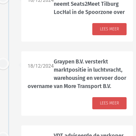
18/12/2024
neemt Seats2Meet Tilburg
LocHal in de Spoorzone over
LEES MEER
Graypen B.V. versterkt
18/12/2024
marktpositie in luchtvracht,
warehousing en vervoer door
overname van More Transport B.V.
LEES MEER
VDT adviseerde de verkoper