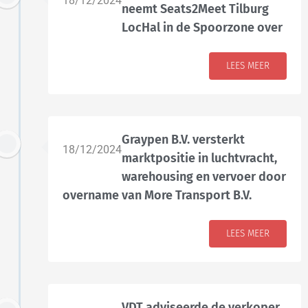
18/12/2024
neemt Seats2Meet Tilburg
LocHal in de Spoorzone over
LEES MEER
Graypen B.V. versterkt
18/12/2024
marktpositie in luchtvracht,
warehousing en vervoer door
overname van More Transport B.V.
LEES MEER
VDT adviseerde de verkoper