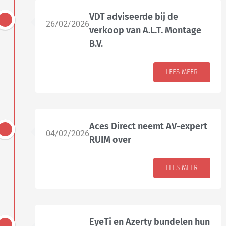
VDT adviseerde bij de
26/02/2026
verkoop van A.L.T. Montage
B.V.
LEES MEER
Aces Direct neemt AV-expert
04/02/2026
RUIM over
LEES MEER
EyeTi en Azerty bundelen hun