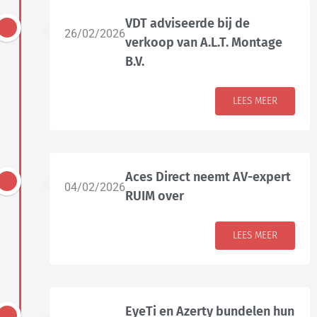
VDT adviseerde bij de
26/02/2026
verkoop van A.L.T. Montage
B.V.
LEES MEER
Aces Direct neemt AV-expert
04/02/2026
RUIM over
LEES MEER
EyeTi en Azerty bundelen hun