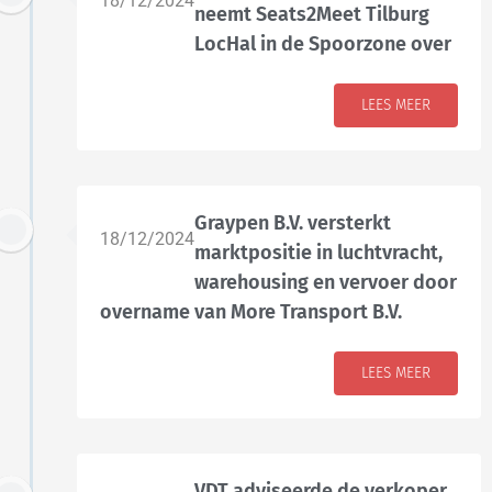
18/12/2024
neemt Seats2Meet Tilburg
LocHal in de Spoorzone over
LEES MEER
Graypen B.V. versterkt
18/12/2024
marktpositie in luchtvracht,
warehousing en vervoer door
overname van More Transport B.V.
LEES MEER
VDT adviseerde de verkoper