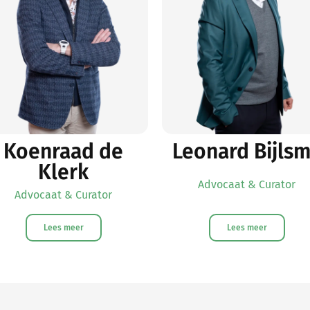
Koenraad de
Leonard Bijls
Klerk
Advocaat & Curator
Advocaat & Curator
Lees meer
Lees meer