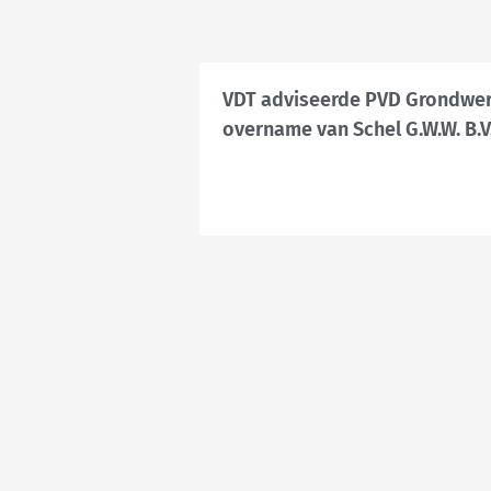
VDT adviseerde PVD Grondwerk
overname van Schel G.W.W. B.V