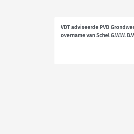
VDT adviseerde PVD Grondwerk
overname van Schel G.W.W. B.V