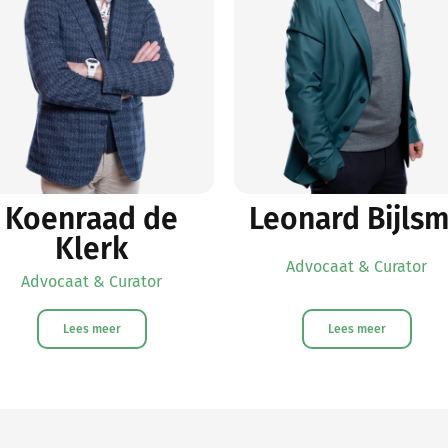
Koenraad de
Leonard Bijls
Klerk
Advocaat & Curator
Advocaat & Curator
Lees meer
Lees meer