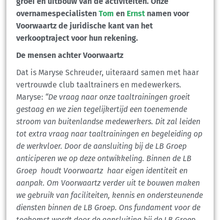
groei en uitbouw van de activiteiten. Onze
overnamespecialisten
Tom
en
Ernst
namen voor
Voorwaartz de juridische kant van het
verkooptraject voor hun rekening.
De mensen achter Voorwaartz
Dat is Maryse Schreuder, uiteraard samen met haar
vertrouwde club taaltrainers en medewerkers.
Maryse:
“De vraag naar onze taaltrainingen groeit
gestaag en we zien tegelijkertijd een toenemende
stroom van buitenlandse medewerkers. Dit zal leiden
tot extra vraag naar taaltrainingen en begeleiding op
de werkvloer. Door de aansluiting bij de LB Groep
anticiperen we op deze ontwikkeling. Binnen de LB
Groep houdt Voorwaartz haar eigen identiteit en
aanpak. Om Voorwaartz verder uit te bouwen maken
we gebruik van faciliteiten, kennis en ondersteunende
diensten binnen de LB Groep. Ons fundament voor de
toekomst wordt door de aansluiting bij de LB Groep